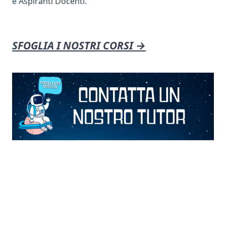
e Aspiranti Docenti.
SFOGLIA I NOSTRI CORSI →
Footer