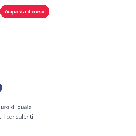
Acquista il corso
o
curo di quale
tri consulenti