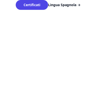
Certificati
Lingua Spagnola
→