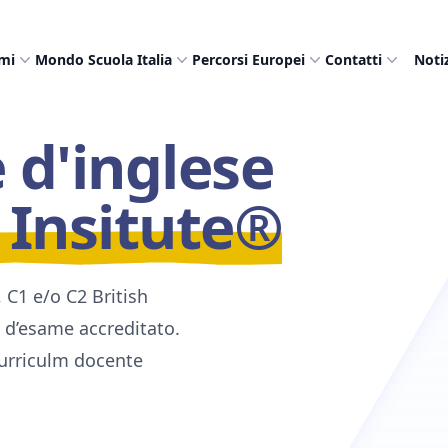
mi
Mondo Scuola Italia
Percorsi Europei
Contatti
Noti
 d'inglese
h Insitute®
, C1 e/o C2 British
o d’esame accreditato.
 curriculm docente