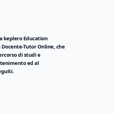
da keplero Education
un Docente-Tutor Online, che
ercorso di studi e
ttenimento ed al
guiti.