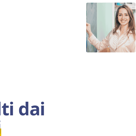
ti dai
i